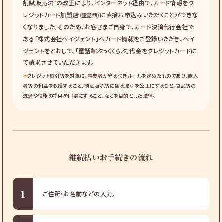
割賦販売法
*
の改正により、インターネット経由で、カード情報をク
レジットカード加盟店
に直接お申込みいただくことができな
（童話館）
くなりました。そのため、お客さまご自身で、カード決済代行会社で
ある「株式会社ペイジェント」へカード情報をご登録いただき、ペイ
ジェントをとおして、「童話館ぶっくくらぶ」代金をクレジットカードに
て請求させていただきます。
＊
クレジット取引等を対象に、事業者が守るべきルールを定めたものであり、購入
者等の利益を保護すること、割賦販売等に係る取引を公正にすること、商品等の
流通や役務の提供を円滑にすること、などを目的とした法律。
継続払いお手続きの流れ
1
ご住所・お名前などの入力。