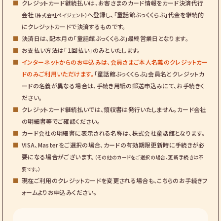
クレジットカード継続払いは、お客さまのカード情報をカード決済代行
会社
へ登録し、「童話館ぶっくくらぶ」代金を継続的
（株式会社ペイジェント）
にクレジットカードで決済するものです。
決済日は、配本月の「童話館ぶっくくらぶ」最終営業日となります。
お支払い方法は「１回払い」のみといたします。
インターネットからのお申込みは、会員さまご本人名義のクレジットカー
ドのみご利用いただけます。
「童話館ぶっくくらぶ」会員名とクレジットカ
ードの名義が異なる場合は、手続き用紙の郵送申込みにて、お手続きく
ださい。
クレジットカード継続払いでは、領収書は発行いたしません。カード会社
の明細書等でご確認ください。
カード会社の明細書に表示される名称は、株式会社童話館となります。
VISA、Masterをご選択の場合、カードの有効期限更新時に手続きが必
要になる場合がございます。
（その他のカードをご選択の場合、更新手続きは不
要です。）
現在ご利用のクレジットカードを変更される場合も、こちらのお手続きフ
ォームよりお申込みください。