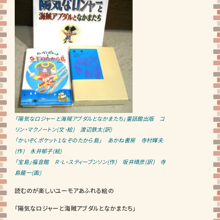
「陽気なロジャーと海賊アブダルとなかまたち」童話館出版 コ
リン・マクノートン(文･絵) 渡辺鉄太(訳)
「かいぞくポケット１なぞのたから島」 あかね書房 寺村輝夫
(作) 永井郁子(絵)
「宝島」福音館 Ｒ･Ｌ・スティーブンソン(作) 坂井晴彦(訳) 寺
島龍一(画)
読むのが楽しいユーモアあふれる絵の
「陽気なロジャーと海賊アブダルとなかまたち」