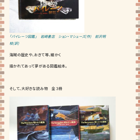
「パイレーツ図鑑」 岩崎書店 ション・マシューズ(作) 前沢明
枝(訳)
海賊の歴史や、おきて等、細かく
描かれてあって夢がある図鑑絵本。
そして、大好きな読み物 全３冊