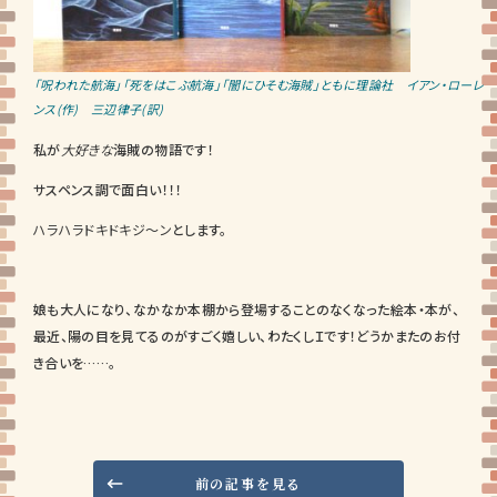
「呪われた航海」「死をはこぶ航海」「闇にひそむ海賊」ともに理論社 イアン・ローレ
ンス(作) 三辺律子(訳)
私が
大好きな
海賊の物語です！
サスペンス調で面白い！！！
ハラハラドキドキジ～ン
とします。
娘も大人になり、なかなか本棚から登場することのなくなった絵本・本が、
最近、陽の目を見てるのがすごく嬉しい、わたくしＩです！どうかまたのお付
き合いを……。
前の記事を見る