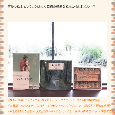
可愛い絵本というよりは大人目線の綺麗な絵本かもしれない…？
「ねむりひめ」フェリックス・ホフマン／え せたていじ／やく（福音館書店）
「白雪姫」アンジェラ・バレット ジョゼフィーン・プール／文 島式子／訳（BL出版）
「おどる12人のおひめさま」エロール・ルカイン／え やがわすみこ／やく（ほるぷ出版