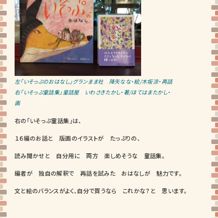
左「いそっぷのおはなし」グランまま社 降矢なな・絵/木坂涼・再話
右「いそっぷ童話集」童話屋 いわさきたかし・著/ほてはまたかし・
画
右の「いそっぷ童話集」は、
１６編のお話と 版画のイラストが たっぷりの、
読み聞かせと 自分用に 両方 楽しめそうな 童話集。
編者が 独自の解釈で 再話を試みた おはなしが 魅力です。
文と絵のバランスがよく、自分で買うなら これかな？と 思います。