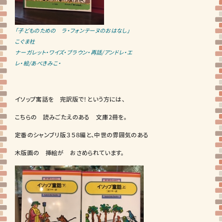
「子どものための ラ・フォンテーヌのおはなし」
こぐま社
ナーガレット・ワイズ・ブラウン・再話/アンドレ・エ
レ・絵/あべきみこ・
イソップ寓話を 完訳版で！という方には、
こちらの 読みごたえのある 文庫2冊を。
定番のシャンブリ版３５８編と、中世の雰囲気のある
木版画の 挿絵が おさめられています。