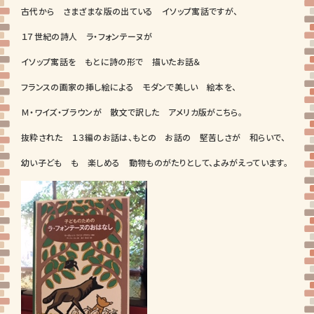
古代から さまざまな版の出ている イソップ寓話ですが、
１７世紀の詩人 ラ・フォンテーヌが
イソップ寓話を もとに詩の形で 描いたお話＆
フランスの画家の挿し絵による モダンで美しい 絵本を、
Ｍ・ワイズ・ブラウンが 散文で訳した アメリカ版がこちら。
抜粋された １３編のお話は、もとの お話の 堅苦しさが 和らいで、
幼い子ども も 楽しめる 動物ものがたりとして、よみがえっています。