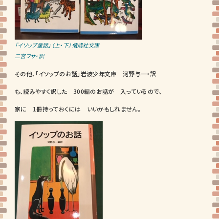
「イソップ童話」（上・下）偕成社文庫
二宮フサ・訳
その他、「イソップのお話」岩波少年文庫 河野与一・訳
も、読みやすく訳した 300編のお話が 入っているので、
家に 1冊持っておくには いいかもしれません。