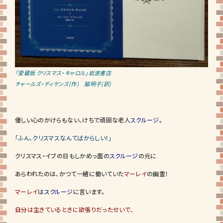
「愛蔵版 クリスマス・キャロル」岩波書店
チャールズ・ディケンズ(作) 脇明子(訳)
優しい心のかけらもない、けちで頑固な老人
スクルージ
。
「ふん、クリスマスなんてばからしい！」
クリスマス・イブの日もしかめっ面の
スクルージ
の元に
あらわれたのは、かつて一緒に働いていた
マーレイ
の幽霊！
マーレイ
は
スクルージ
に言います。
自分は生きているときに欲張りだったせいで、