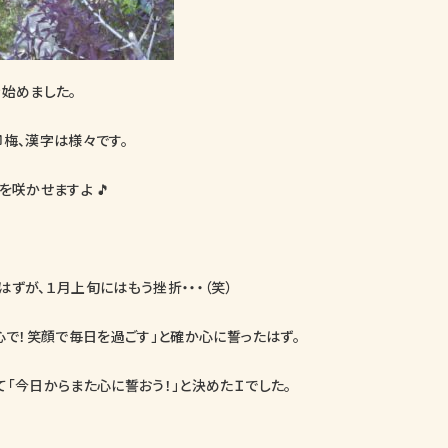
き始めました。
柳梅、漢字は様々です。
を咲かせますよ 🎵
ずが、１月上旬にはもう挫折・・・（笑）
心で！笑顔で毎日を過ごす」と確か心に誓ったはず。
て「今日からまた心に誓おう！」と決めたＩでした。