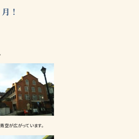
２月！
。
青空が広がっています。