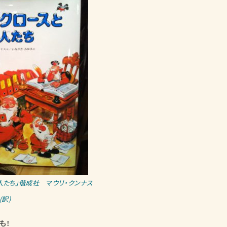
人たち」偕成社 マウリ・クンナス
訳)
も！