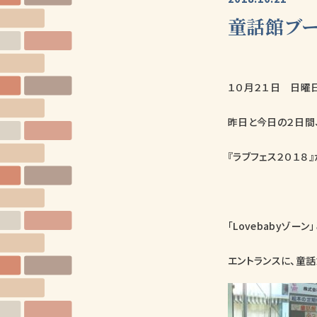
童話館ブー
１０月２１日 日曜
昨日と今日の２日間
『ラブフェス２０１８
「Lovebabyゾ
エントランスに、童