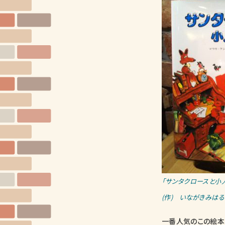
「サンタクロースと小
(作) いながきみはる(
一番人気のこの絵本