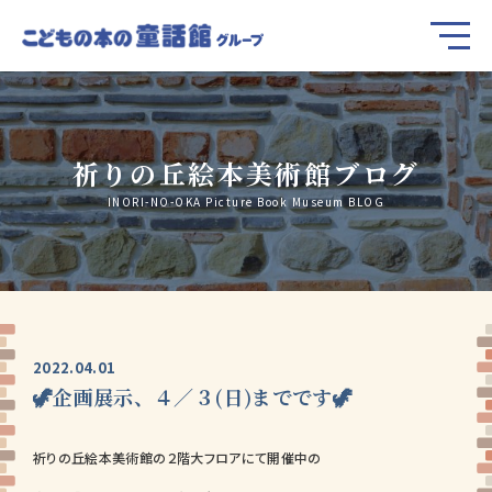
祈りの丘絵本美術館ブログ
INORI-NO-OKA Picture Book Museum BLOG
2022.04.01
🦖企画展示、４／３(日)までです🦖
祈りの丘絵本美術館の２階大フロアにて開催中の