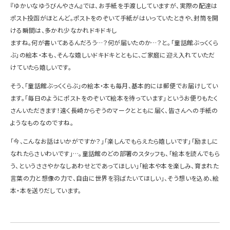
『ゆかいなゆうびんやさん』では、お手紙を手渡ししていますが、実際の配達は
ポスト投函がほとんど。ポストをのぞいて手紙がはいっていたときや、封筒を開
ける瞬間は、多かれ少なかれドキドキし
ますね。何が書いてあるんだろう…？何が届いたのか…？と。「童話館ぶっくくら
ぶ」の絵本・本も、そんな嬉しいドキドキとともに、ご家庭に迎え入れていただ
けていたら嬉しいです。
そう、「童話館ぶっくくらぶ」の絵本・本も毎月、基本的には郵便でお届けしてい
ます。「毎日のようにポストをのぞいて絵本を待っています」というお便りもたく
さんいただきます！遠く長崎からぞうのマークとともに届く、皆さんへの手紙の
ようなものなのですね。
「今、こんなお話はいかがですか？」「楽しんでもらえたら嬉しいです」「励ましに
なれたらさいわいです」…。童話館のどの部署のスタッフも、「絵本を読んでもら
う、というささやかなしあわせとであってほしい」「絵本や本を楽しみ、育まれた
言葉の力と想像の力で、自由に世界を羽ばたいてほしい」、そう想いを込め、絵
本・本を送りだしています。