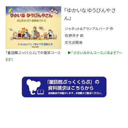
『ゆかいなゆうびんやさ
ん』
ジャネット&アランアルバーグ 作
佐野洋子
訳
文化出版局
「童話館ぶっくくらぶ」での配本コース
▶「小さいみかんコース」（およそ7～
8才）