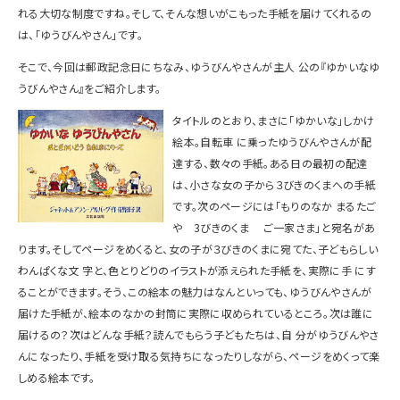
れる大切な制度ですね。そして、そんな想いがこもった手紙を届けてくれるの
は、「ゆうびんやさん」です。
そこで、今回は郵政記念日にちなみ、ゆうびんやさんが主人 公の『ゆかいなゆ
うびんやさん』をご紹介します。
タイトルのとおり、まさに「ゆかいな」しかけ
絵本。自転車 に乗ったゆうびんやさんが配
達する、数々の手紙。ある日の最初の配達
は、小さな女の子から３びきのくまへの手紙
です。次のページには「もりのなか まるたご
や 3びきのくま ご一家さま」と宛名があ
ります。そしてページをめくると、女の子が３びきのくまに宛てた、子どもらしい
わんぱくな文 字と、色とりどりのイラストが添えられた手紙を、実際に手 にす
ることができます。そう、この絵本の魅力はなんといっても、ゆうびんやさんが
届けた手紙が、絵本のなかの封筒に実際に収められているところ。次は誰に
届けるの？次はどんな手紙？読んでもらう子どもたちは、自 分がゆうびんやさ
んになったり、手紙を受け取る気持ちになったりしながら、ページをめくって楽
しめる絵本です。