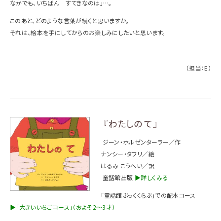
なかでも、いちばん すてきなのは」…。
このあと、どのような言葉が続くと思いますか。
それは、絵本を手にしてからのお楽しみにしたいと思います。
（担当：E）
『わたしの て』
ジーン・ホルゼンターラー
／作
ナンシー・タフリ／絵
はるみ こうへい
／訳
童話館出版
▶詳しくみる
「童話館ぶっくくらぶ」での配本コース
▶
「大きいいちごコース」（およそ2～3才）