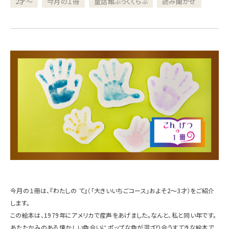
2才～
今月の１冊
童話館ぶっくくらぶ
読み聞かせ
今月の１冊は、『わたしの て』（「大きいいちごコース」およそ
2
～
3
才）をご紹介
します。
この絵本は、
1979
年にアメリカで産声をあげました。なんと、私と同い年です。
あたたかみのある懐かしい色合いにポップな色が混ざり合うすてきな絵本で