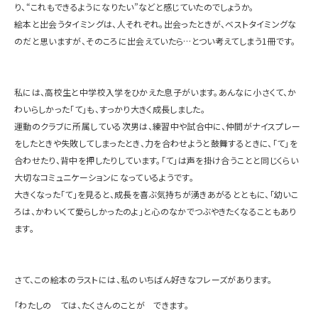
り、“これもできるようになりたい”などと感じていたのでしょうか。
絵本と出会うタイミングは、人それぞれ。出会ったときが、ベストタイミングな
のだと思いますが、そのころに出会えていたら…とつい考えてしまう
1
冊です。
私には、高校生と中学校入学をひかえた息子がいます。あんなに小さくて、か
わいらしかった「て」も、すっかり大きく成長しました。
運動のクラブに所属している次男は、練習中や試合中に、仲間がナイスプレー
をしたときや失敗してしまったとき、力を合わせようと鼓舞するときに、「て」を
合わせたり、背中を押したりしています。「て」は声を掛け合うことと同じくらい
大切なコミュニケーションになっているようです。
大きくなった「て」を見ると、成長を喜ぶ気持ちが湧きあがるとともに、「幼いこ
ろは、かわいくて愛らしかったのよ」と心のなかでつぶやきたくなることもあり
ます。
さて、この絵本のラストには、私のいちばん好きなフレーズがあります。
「わたしの ては、たくさんのことが できます。