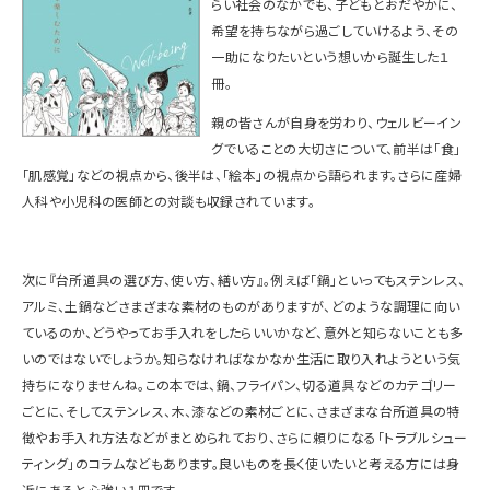
らい社会のなかでも、子どもとおだやかに、
希望を持ちながら過ごしていけるよう、その
一助になりたいという想いから誕生した１
冊。
親の皆さんが自身を労わり、ウェルビーイン
グでいることの大切さについて、前半は「食」
「肌感覚」などの視点から、後半は、「絵本」の視点から語られます。さらに産婦
人科や小児科の医師との対談も収録されています。
次に『台所道具の選び方、使い方、繕い方』。例えば「鍋」といってもステンレス、
アルミ、土鍋などさまざまな素材のものがありますが、どのような調理に向い
ているのか、どうやってお手入れをしたらいいかなど、意外と知らないことも多
いのではないでしょうか。知らなければなかなか生活に取り入れようという気
持ちになりませんね。この本では、鍋、フライパン、切る道具などのカテゴリー
ごとに、そしてステンレス、木、漆などの素材ごとに、さまざまな台所道具の特
徴やお手入れ方法などがまとめられており、さらに頼りになる「トラブルシュー
ティング」のコラムなどもあります。良いものを長く使いたいと考える方には身
近にあると心強い１冊です。