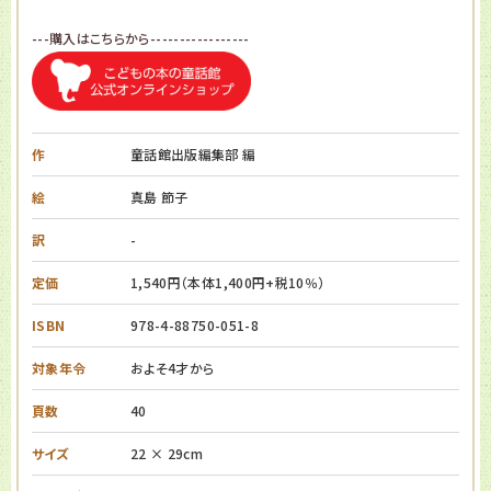
---購入はこちらから-----------------
作
童話館出版編集部 編
絵
真島 節子
訳
-
定価
1,540円（本体1,400円+税10％）
ISBN
978-4-88750-051-8
対象年令
およそ4才から
頁数
40
サイズ
22 × 29cm