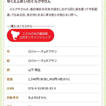
ゆくえふめいのミルクやさん
ミルクやさんは、毎日毎日お天気の話をしながら同じ道を通って牛乳配
達。でもある日、気の向くままに車を走らせ知らない所へ。
---購入はこちらから-----------------
作
ロジャー・デュボアザン
絵
ロジャー・デュボアザン
訳
山下 明生
定価
1,540円（本体1,400円+税10％）
ISBN
978-4-924938-83-0
対象年令
およそ8才から