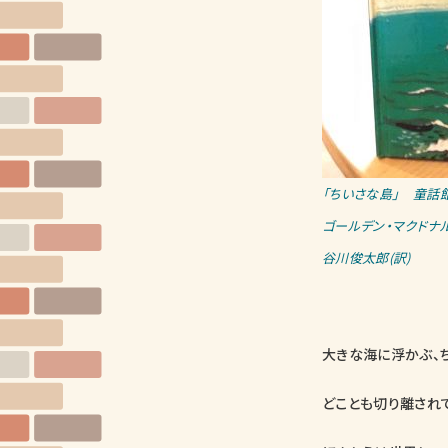
「ちいさな島」 童話
ゴールデン・マクドナル
谷川俊太郎(訳)
大きな海に浮かぶ、
どことも切り離され