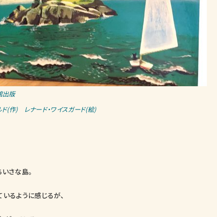
館出版
ド(作) レナード・ワイスガード(絵)
ちいさな島。
ているように感じるが、