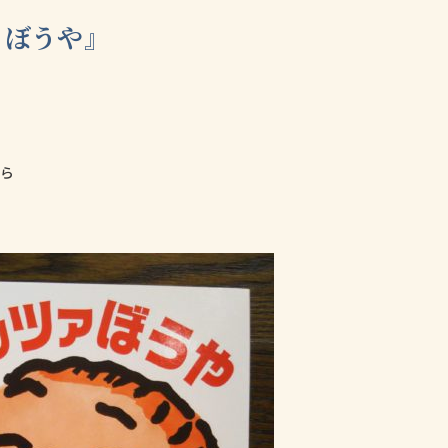
ァぼうや』
たら