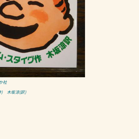
か社
作) 木坂涼(訳)