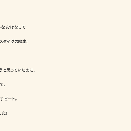
な おはなしで
スタイグの絵本。
うと思っていたのに、
て、
子ピート。
した！