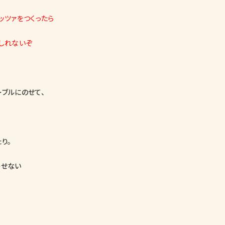
ッツァをつくったら
しれないぞ
ーブルにのせて、
り。
かせない
！