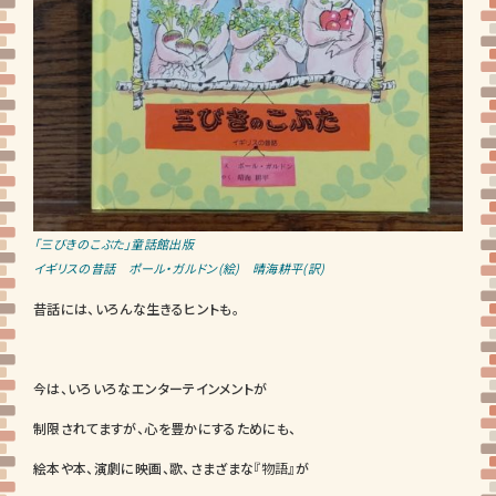
「三びきのこぶた」童話館出版
イギリスの昔話 ポール・ガルドン(絵) 晴海耕平(訳)
昔話には、いろんな生きるヒントも。
今は、いろいろなエンターテインメントが
制限されてますが、心を豊かにするためにも、
絵本や本、演劇に映画、歌、さまざまな
『物語』
が