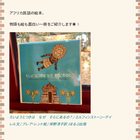
アフリカ民話の絵本、
物語も絵も面白い一冊をご紹介します☀☽
たいようとつきは なぜ そらにあるの？ / エルフィンストーン・デイ
レル文 / ブレア・レント絵 / 岸野淳子訳 /ほるぷ出版