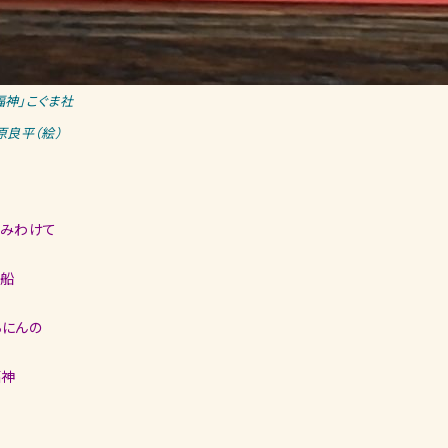
福神」こぐま社
原良平（絵）
なみわけて
宝船
ちにんの
福神