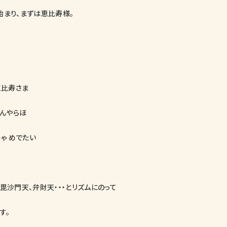
始まり、まずは恵比寿様。
恵比寿さま
えんやらほ
りゃ めでたい
毘沙門天、弁財天・・・とリズムにのって
す。