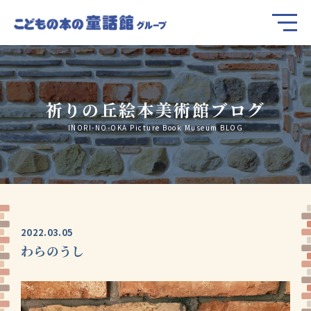
祈りの丘絵本美術館ブログ
INORI-NO-OKA Picture Book Museum BLOG
2022.03.05
わらのうし