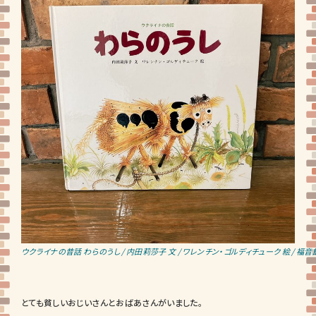
ウクライナの昔話 わらのうし / 内田莉莎子 文 / ワレンチン・ゴルディチューク 絵 / 福
とても貧しいおじいさんとおばあさんがいました。