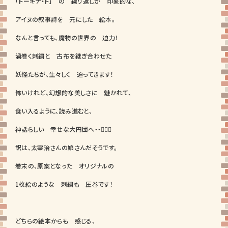
「トーキナ・ト」 の 繰り返しが 印象的な、
アイヌの叙事詩を 元にした 絵本。
なんと言っても、魔物の世界の 迫力！
渦巻く刺繍と 古布を継ぎ合わせた
妖怪たちが、生々しく 迫ってきます！
怖いけれど、幻想的な美しさに 魅かれて、
食い入るように、読み進むと、
神話らしい 幸せな大円団へ・・👨‍❤️‍👨
訳は、太宰治さんの娘さんだそうです。
巻末の、原案となった オリジナルの
1枚絵のような 刺繍も 圧巻です！
どちらの絵本からも 感じる、