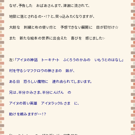
なぜ、予告した おばあさんまで、津波に流されて、
地獄に落とされるの・・！？と、突っ込みたくなりますが、
大胆な 刺繍と布の使い方と 予想できない展開に 目が釘付け☆
また 新たな絵本の世界に出会えた 喜びを 感じました✨
左：
「アイヌの神話 トーキナ・ト ふくろうのかみの いもうとのはなし」
村を守るシマフクロウの神さまの 妹が、
ある日 恐ろしい魔物に 連れ去られてしまいます。
兄は、半分かみさま、半分にんげん の
アイヌの若い英雄 アイヌラックルさま に、
助けを頼みますが・・！？