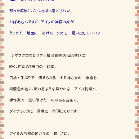
怒った海神に、六つ地獄へ落とされた
おばあさんですが、アイヌの神様の妹が
うっかり 地面に あけた 穴から 這い出して・・・！？
「シマフクロウとサケ」（福音館書店・品切れ）に
続く、作者の2冊目の 絵本。
口承と手ぶりで 伝えられる セミ神さまの 神話を、
紺藍色の地に、流れるような鮮やかな アイヌ刺繍と、
手作業で 縫い付けた 味のある古布で、
ダイナミックに 見事に 再現しています！
アイヌの自然の神さまの 厳しさに、