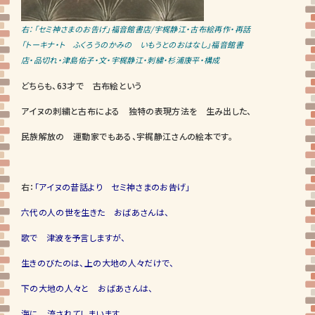
右：「セミ神さまのお告げ」福音館書店/宇梶静江・古布絵再作・再話
「トーキナ・ト ふくろうのかみの いもうとのおはなし」福音館書
店・品切れ・津島佑子・文・宇梶静江・刺繍・杉浦康平・構成
どちらも、63才で 古布絵という
アイヌの刺繍と古布による 独特の表現方法を 生み出した、
民族解放の 運動家でもある、宇梶静江さんの絵本です。
右：
「アイヌの昔話より セミ神さまのお告げ」
六代の人の世を生きた おばあさんは、
歌で 津波を予言しますが、
生きのびたのは、上の大地の人々だけで、
下の大地の人々と おばあさんは、
海に 流されてしまいます。