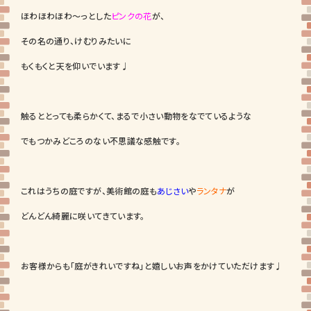
ほわほわほわ～っとした
ピンクの花
が、
その名の通り、けむりみたいに
もくもくと天を仰いでいます♩
触るととっても柔らかくて、まるで小さい動物をなでているような
でもつかみどころのない不思議な感触です。
これはうちの庭ですが、美術館の庭も
あじさい
や
ランタナ
が
どんどん綺麗に咲いてきています。
お客様からも「庭がきれいですね」と嬉しいお声をかけていただけます♩