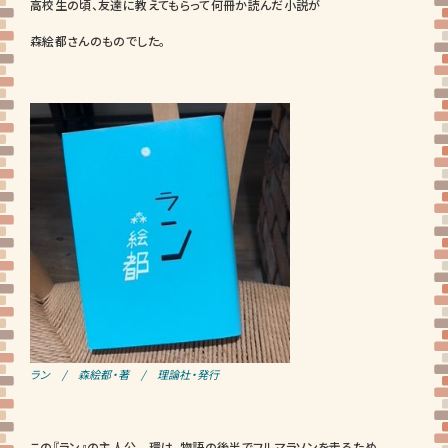
高校生の頃、友達に教えてもらって何冊か読んだ小説が
森絵都さんのものでした。
ラン / 森絵都・著 / 理論社・発行
この『ラン』の主人公 環は、物語の後半でフルマラソンを走るため