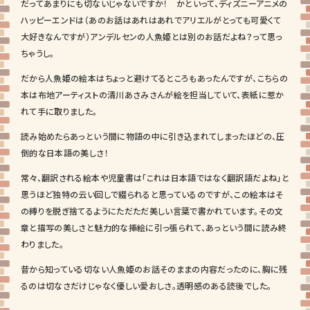
だってあまりにも切ないじゃないですか！ かといって、ディズニーアニメの
ハッピーエンドは（あのお話はあれはあれでアリエルがとっても可愛くて
大好きなんですが）アンデルセンの人魚姫とは別のお話だよね？って思っ
ちゃうし。
だから人魚姫の絵本はちょっと避けてるところもあったんですが、こちらの
本は布地アーティストの清川あさみさんが絵を担当していて、表紙に惹か
れて手に取りました。
読み始めたらあっという間に物語の中に引き込まれてしまったほどの、圧
倒的な日本語の美しさ！
常々、翻訳される絵本や児童書は「これは日本語ではなく翻訳語だよね」と
思うほど独特の云い回しで綴られると思っているのですが、この絵本はそ
の縛りを脱ぎ捨てるようにただただ美しい言葉で書かれています。その文
章と描写の美しさと魅力的な挿絵に引っ張られて、あっという間に読み終
わりました。
昔から知っている切ない人魚姫のお話そのままの内容だったのに、胸に残
るのは切なさだけじゃなく優しい愛おしさ。透明感のある読後でした。