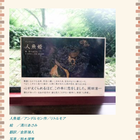
人魚姫／アンデルセン作／リトルモア
絵 ／清川あさみ
翻訳／金原瑞人
写真／鈴木理策