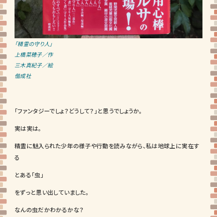
「精霊の守り人」
上橋菜穂子／作
三木真紀子／絵
偕成社
「ファンタジーでしょ？どうして？」と思うでしょうか。
実は実は。
精霊に魅入られた少年の様子や行動を読みながら、私は地球上に実在す
る
とある「虫」
をずっと思い出していました。
なんの虫だかわかるかな？