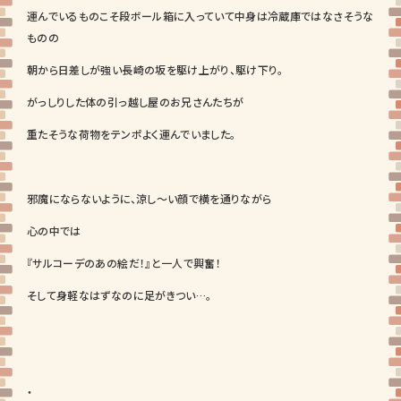
運んでいるものこそ段ボール箱に入っていて中身は冷蔵庫ではなさそうな
ものの
朝から日差しが強い長崎の坂を駆け上がり、駆け下り。
がっしりした体の引っ越し屋のお兄さんたちが
重たそうな荷物をテンポよく運んでいました。
邪魔にならないように、涼し～い顔で横を通りながら
心の中では
『サルコーデのあの絵だ！』と一人で興奮！
そして身軽なはずなのに足がきつい…。
・