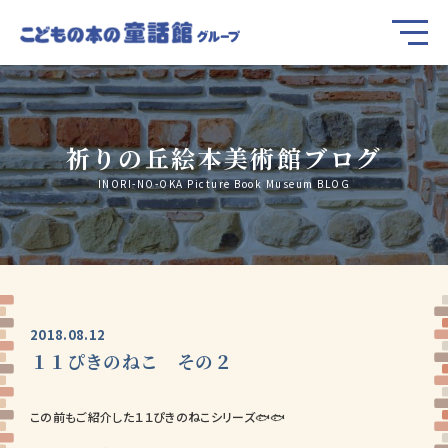
祈りの丘絵本美術館ブログ
INORI-NO-OKA Picture Book Museum BLOG
2018.08.12
１１ぴきのねこ その２
この前もご紹介した１１ぴきのねこシリーズ🐟🐟