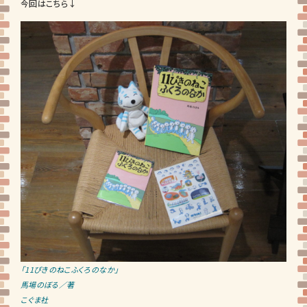
今回はこちら↓
「11ぴきのねこふくろのなか」
馬場のぼる／著
こぐま社