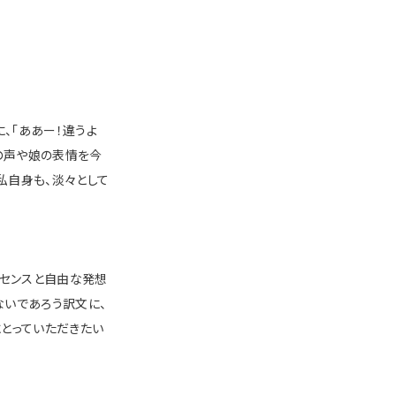
、「ああー！違うよ
時の声や娘の表情を今
私自身も、淡々として
るセンスと自由な発想
ないであろう訳文に、
にとっていただきたい