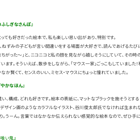
のふしぎなさんぽ』
とっても好きだった絵本で、私も楽しい思い出があり、特別です。
、ねずみの子どもが言い間違いをする場面が大好きで、読んであげるたびに
、まちがった〜」と、ニコニコと私の顔を見ながら嬉しそうにしていて、その
ています。そういえば、散歩をしながら、「マウス一家」ごっこもしていました！
かなか賢くて、センスのいい、ミセス・マウスにちょっと憧れていました。
ぎやかなほん』
遣い、構成、どれも好きです。絵本の表紙に、マットなブラックを施そうとす
。デザイン画のようなカラフルなイラスト、谷川俊太郎氏でなければ生まれ
とり。うーん。言葉ではなかなか伝えられない感覚的な絵本なので、ぜひ手
人喰い鬼』