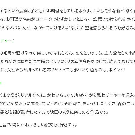
するという展開、子どもがお料理をしているようす、おいしそうな食べ物や
ころ、お料理の名前がユニークでむずかしいところなど、惹きつけられるポイ
。こんなふうに人とつながっていけるんだな、と希望を感じられるのも好きのポ
ティー』
の知恵や駆け引きが楽しいのはもちろん、なんといっても、主人公たちの名
性たちがきつねをだます時のセリフに、リズムや音程をつけて、読んであげ
れに、女性たちが持っている布？がとってもきれいな色なのも、ポイント！
』
くまの姿が、リアルなのに、かわいらしくて、眺めながら思わずニヤニヤ見入
れてどんなふうに成長していくのか、その習性、ちょっとしたしぐさ、森の生
図鑑と物語が融合したまるで映画のように楽しめる作品です。
上品で、時にかわいらしい訳文も、好きです。