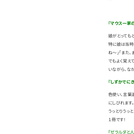
『マウス一家
娘がとっても
特に娘は当時
ね〜」「また
でもよく覚え
いながら、な
『しずかでに
色使い、言葉
にしびれます
うっとりうっ
１冊です！
『ゼラルダと