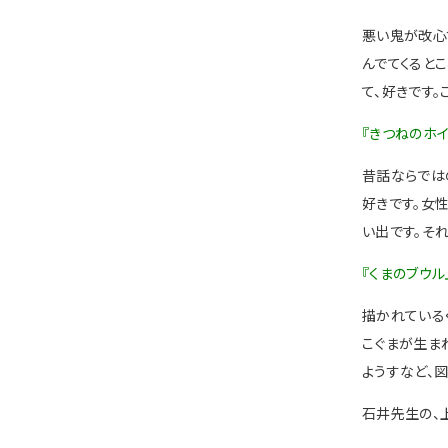
悪い鬼が改心
んでてくると
て、好きです
『きつねのホイ
昔話ならでは
好きです。女
い出です。そ
『くまのブウル
描かれている
こぐまが生ま
ようすなど、
石井先生の、