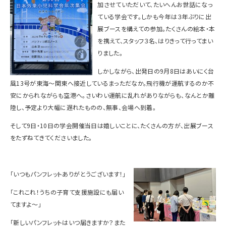
加させていただいて、たいへんお世話になっ
ている学会です。しかも今年は３年ぶりに出
展ブースを構えての参加。たくさんの絵本・本
を携えて、スタッフ３名、はりきって行ってまい
りました。
しかしながら、出発日の9月8日はあいにく台
風13号が東海～関東へ接近しているまっただなか。飛行機が運航するのか不
安にかられながらも空港へ。さいわい運航に乱れがありながらも、なんとか離
陸し、予定より大幅に遅れたものの、無事、会場へ到着。
そして9日・10日の学会開催当日は嬉しいことに、たくさんの方が、出展ブース
をたずねてきてくださいました。
「いつもパンフレットありがとうございます！」
「これこれ！うちの子育て支援施設にも届い
てますよ～」
「新しいパンフレットはいつ届きますか？また