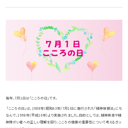
毎年、
7
月
1
日は「こころの日」です。
「こころの日」は、
1988
年（昭和
63
年）
7
月
1
日に施行された「精神保健法」にち
なんで、
1998
年（平成
10
年）より実施されました。目的としては、精神疾患や精
神障がい者への正しい理解を図り、こころの健康の重要性について考えるきっ