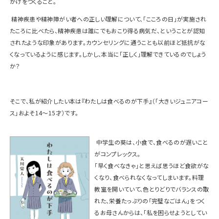
かけをつくること。
精神疾患や精神障がい者への正しい理解について、「こころの日」が実施され
たころに比べたら、精神疾患は誰にでもおこり得る病気だ、ということが認知
されたような印象があります。カウンセリングに通うことも以前ほど抵抗がな
くなっているように感じます。しかし、本当に「正しく」理解できているのでしょう
か？
そこで、私が紹介したい本は『わたしは食べるのが下手』（「大きいジュニアコー
ス」およそ
14
～
15
才）です。
中学生の葵は、小食で、食べるのが遅いこと
がコンプレックス。
「早く食べなきゃ」と思えば思うほど食欲がな
くなり、食べられなくなってしまいます。料理
教室を開いていて、色とりどりでバランスの取
れた、栄養たっぷりの「完璧なごはん」をつく
るお母さんからは、「私を困らせようとしてい