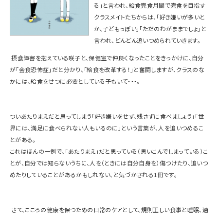
る」と言われ、給食完食月間で完食を目指す
クラスメイトたちからは、「好き嫌いが多いと
か、子どもっぽい」「ただのわがままでしょ」と
言われ、どんどん追いつめられていきます。
摂食障害を抱えている咲子と、保健室で仲良くなったことをきっかけに、自分
が「会食恐怖症」だと分かり、「給食を改革する！」と奮闘しますが、クラスのな
かには、給食をせつに必要としている子もいて・・・。
ついあたりまえだと思ってしまう「好き嫌いをせず、残さずに食べましょう」「世
界には、満足に食べられない人もいるのに」という言葉が、人を追いつめるこ
とがある。
これはほんの一例で、「あたりまえ」だと思っている（思いこんでしまっている）こ
とが、自分では知らないうちに、人を（ときには自分自身を）傷つけたり、追いつ
めたりしていることがあるかもしれない、と気づかされる
1
冊です。
さて、こころの健康を保つための日常のケアとして、規則正しい食事と睡眠、適