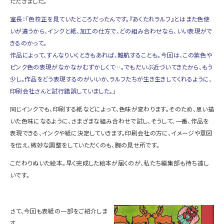
ただきました。
室長：「色校正を見ていたところだったんです。『あくたれラルフ』とはまた色使
いが違うから、インクと紙、加工の仕方で、どの組み合わせなら、いい表現がで
きるのかって。
作品によって、すんなりいくときもあれば、難航することも。今回は、この紫色や
ピンク色の表現がなかなかむずかしくて…。でもだいぶ近づいてきたから、もう
少し。作品をどう表現するのがいいか、ラルフたちが生き生きしてくれるように、
印刷会社さんと試行錯誤していました。」
同じインクでも、印刷する紙などによって、色味が変わります。そのため、思い描
いた色味になるように、さまざまな組み合わせで試し、そうして、一番、作品を
表現できる、インクや紙に決定していきます。印刷会社の方に、イメージや意図
を伝え、微妙な調整をしていただくのも、腕の見せ所です。
こだわりぬいた絵本。早く完成した絵本が届くのが、私たち編集部も待ち遠し
いです。
さて、今回も表紙の一部をご紹介しま
す。