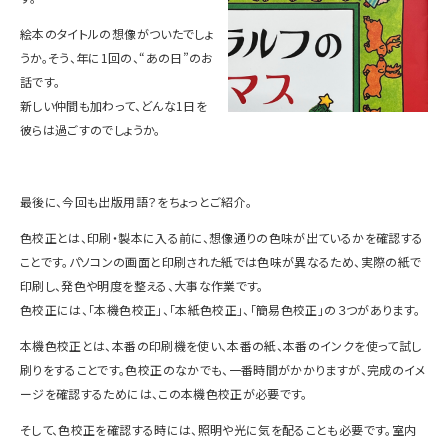
絵本のタイトルの想像がついたでしょ
うか。そう、年に1回の、“あの日”のお
話です。
新しい仲間も加わって、どんな1日を
彼らは過ごすのでしょうか。
最後に、今回も出版用語？をちょっとご紹介。
色校正とは、印刷・製本に入る前に、想像通りの色味が出ているかを確認する
ことです。パソコンの画面と印刷された紙では色味が異なるため、実際の紙で
印刷し、発色や明度を整える、大事な作業です。
色校正には、「本機色校正」、「本紙色校正」、「簡易色校正」の３つがあります。
本機色校正とは、
本番の印刷機を使い、本番の紙、本番のインクを使って試し
刷りをすることです。色校正のなかでも、一番時間がかかりますが、完成のイメ
ージを確認するためには、この本機色校正が必要です。
そして、色校正を確認する時には、照明や光に気を配ることも必要です。室内