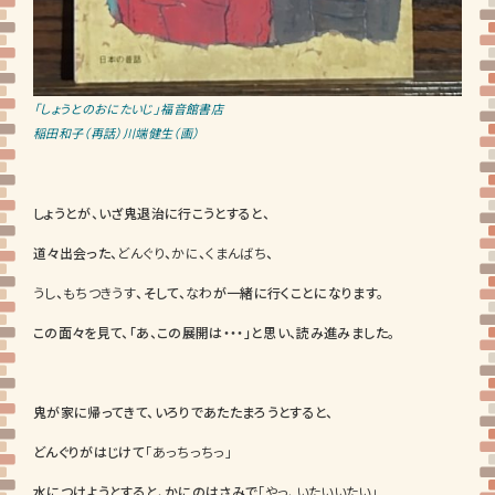
「しょうとのおにたいじ」福音館書店
稲田和子（再話）川端健生（画）
しょうとが、いざ鬼退治に行こうとすると、
道々出会った、
どんぐり
、
かに
、
くまんばち
、
うし
、
もちつきうす
、そして、
なわ
が一緒に行くことになります。
この面々を見て、「あ、この展開は・・・」と思い、読み進みました。
鬼が家に帰ってきて、いろりであたたまろうとすると、
どんぐりがはじけて
「あっちっちっ」
水につけようとすると、かにのはさみで
「やっ、いたいいたい」