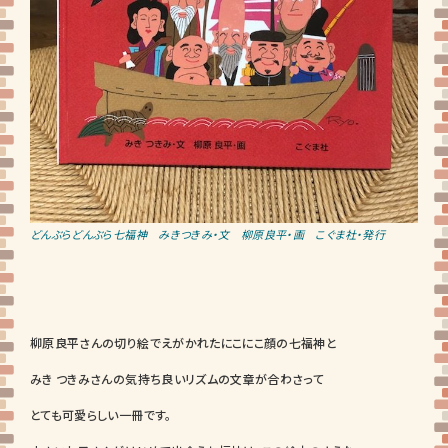
どんぶらどんぶら七福神 みきつきみ・文 柳原良平・画 こぐま社・発行
柳原良平さんの切り絵でえがかれたにこにこ顔の七福神と
みき つきみさんの気持ち良いリズムの文章が合わさって
とても可愛らしい一冊です。