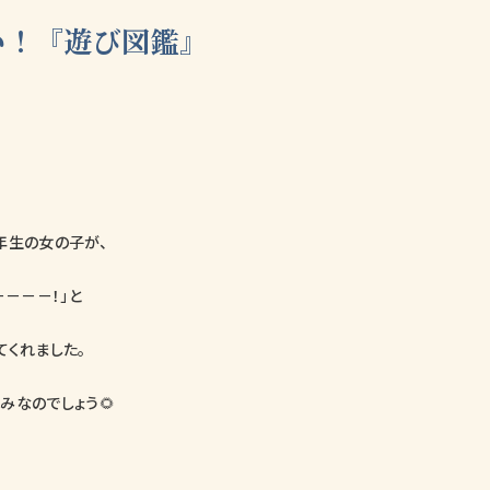
い！『遊び図鑑』
年生の女の子が、
－－－－！」と
てくれました。
みなのでしょう🌻