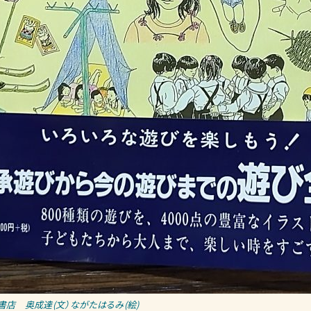
書店 奥成達(文）ながたはるみ(絵)