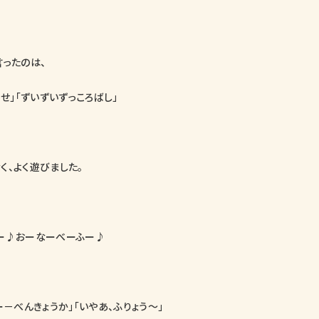
言ったのは、
っせ」「ずいずいずっころばし」
く、よく遊びました。
ー♪おーなーべーふー♪
ー－べんきょうか」「いやあ、ふりょう～」