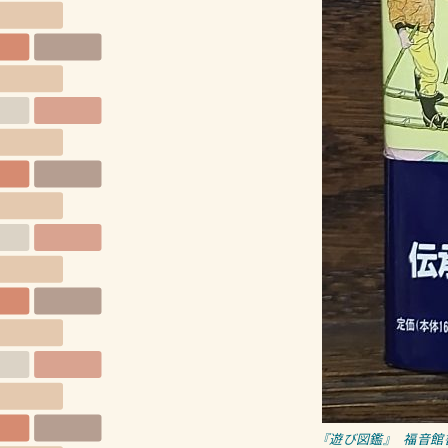
『遊び図鑑』 福音館