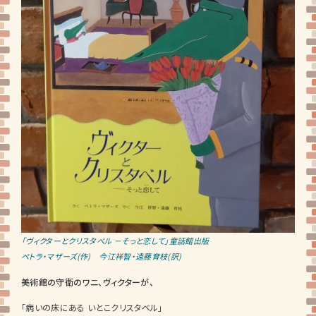
「ヴィクターとクリスタベル －そっと恋して」童話館出版
ペトラ・マザーズ(作) 今江祥智・遠藤育枝(訳)
美術館の守衛のワニ、ヴィクターが、
「病いの床にある いとこクリスタベル」