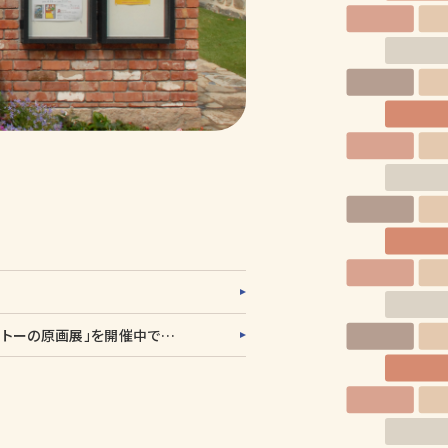
祈りの丘絵本美術館では、2階大フロアにて、7／7（火）～10／4（日）まで、「太田大八とスベン・オットーの原画展」を開催中です。