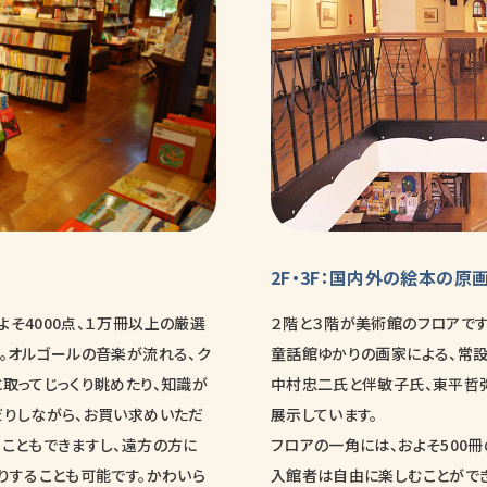
2F・3F：国内外の絵本の原
】
そ4000点、１万冊以上の厳選
２階と３階が美術館のフロアです
。オルゴールの音楽が流れる、ク
童話館ゆかりの画家による、常設
取ってじっくり眺めたり、知識が
中村忠二氏と伴敏子氏、東平哲
だりしながら、お買い求めいただ
展示しています。
ることもできますし、遠方の方に
フロアの一角には、およそ500
りすることも可能です。かわいら
入館者は自由に楽しむことができ