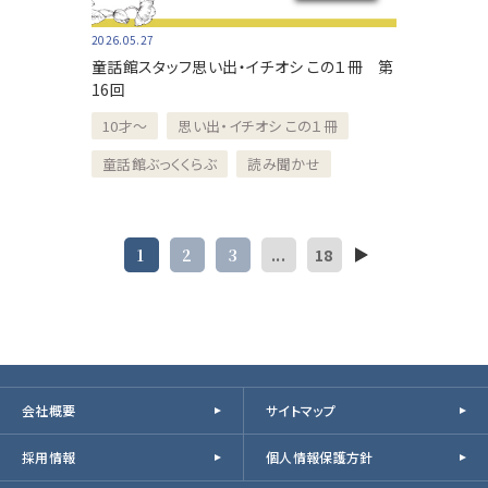
2026.05.27
童話館スタッフ思い出・イチオシ この１冊 第
16回
10才～
思い出・イチオシ この１冊
童話館ぶっくくらぶ
読み聞かせ
1
2
3
...
18
会社概要
サイトマップ
採用情報
個人情報保護方針