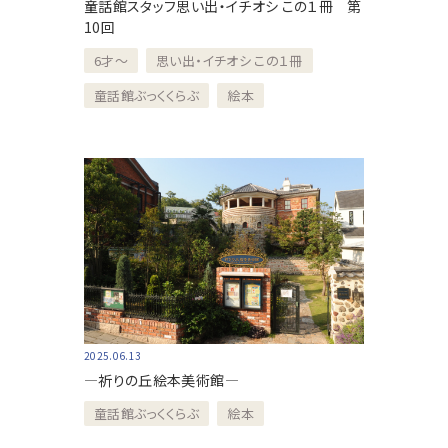
童話館スタッフ思い出・イチオシ この１冊 第
10回
6才～
思い出・イチオシ この１冊
童話館ぶっくくらぶ
絵本
2025.06.13
—祈りの丘絵本美術館—
童話館ぶっくくらぶ
絵本